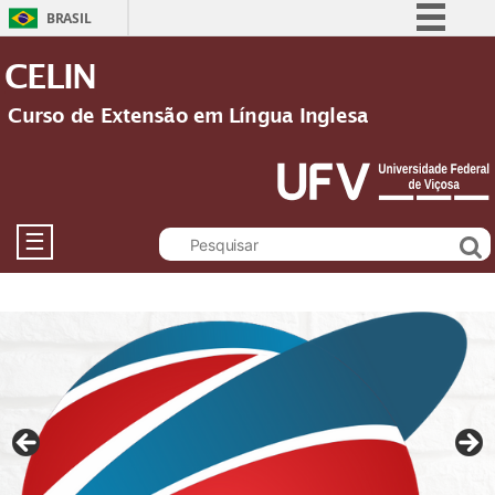
BRASIL
Simplifique!
CELIN
Comunica BR
Curso de Extensão em Língua Inglesa
Participe
Acesso à informação
Legislação
Canais
☰