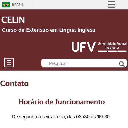
BRASIL
Simplifique!
CELIN
Comunica BR
Curso de Extensão em Língua Inglesa
Participe
Acesso à informação
Legislação
Canais
☰
Contato
Horário de funcionamento
De segunda à sexta-feira, das 08h30 às 16h30.