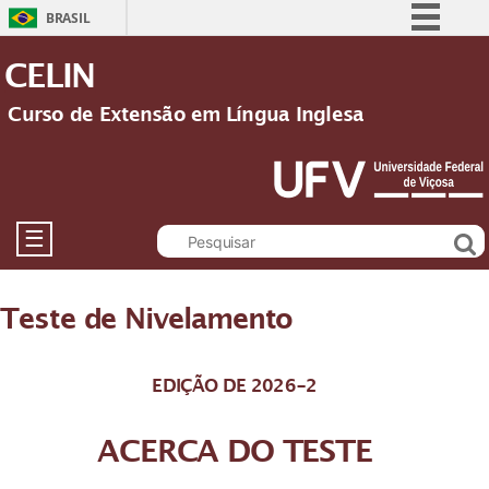
BRASIL
Simplifique!
CELIN
Comunica BR
Curso de Extensão em Língua Inglesa
Participe
Acesso à informação
Legislação
Canais
☰
Teste de Nivelamento
EDIÇÃO DE 2026-2
ACERCA DO TESTE