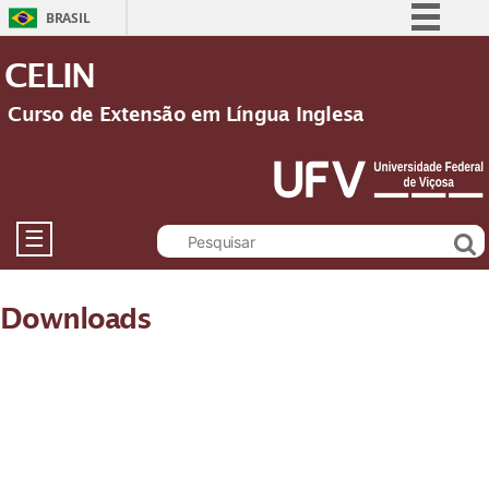
BRASIL
Simplifique!
CELIN
Comunica BR
Curso de Extensão em Língua Inglesa
Participe
Acesso à informação
Legislação
Canais
☰
Downloads