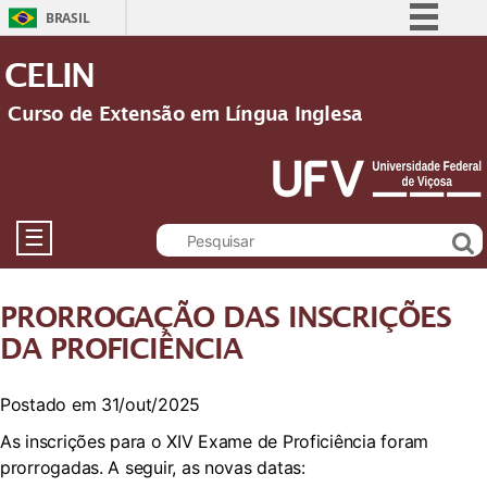
BRASIL
Simplifique!
CELIN
Comunica BR
Curso de Extensão em Língua Inglesa
Participe
Acesso à informação
Legislação
Canais
☰
PRORROGAÇÃO DAS INSCRIÇÕES
DA PROFICIÊNCIA
Postado em 31/out/2025
As inscrições para o XIV Exame de Proficiência foram
prorrogadas. A seguir, as novas datas: